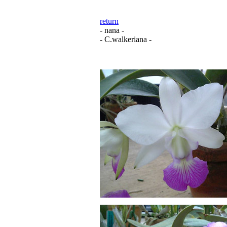
return
- nana -
- C.walkeriana -